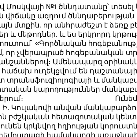
 Մոսկվայի №1 ծննդատանը՝ տեսել եմ
 վիճակը ազդում ծննդաբերության 
ց այն մտքին, որ անհրաժեշտ է ձեռք
 և մեթոդներ, և ես երկրորդ կրթո
իտուտում՝ «Գործնական հոգեբանութ
, որ չվերապրած հոգեբանական տր
անշաններով։ Ամենապարզ օրինակ
 հաճախ ուղեկցվում են դաշտանայի
ատ տրանսֆուզիոլոգիայի և մանկա
գիտական կարողություններ մանկա
ի հարցերում։ Ունեմ աշ
Ի. Կուլակովի անվան մանկաբարձութ
ին բժշկական հետազոտական կենտր
ունեն կրկնվող հղիության կորուստն
 հեմոստազի համակարգի առաջնայի