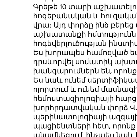
Գրեթե 10 տարի աշխատելով
հոգեբանական և հուզական
վրա։ Այդ փորձը ինձ բերե
աշխատանքի հմտություններ
հոգեվերլուծության ինստ
Ես խորապես համոզված եմ
դրսևորվել սոմատիկ ախտ
խանգարումներն են, որոնք
Ես նաև ունեմ սերտիֆիկ
ոլորտում և ունեմ մասնա
հեմոստազիոլոգիայ
խորհրդատվական փորձ Վ. 
պերինատոլոգիայի ազգայ
պացիենտների հետ, որոնք 
անամնեզում, ինչպես նաև