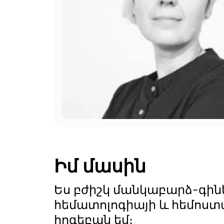
Իմ մասին
Ես բժիշկ մանկաբարձ-գի
հեմատոլոգիայի և հեմոստա
հոգեբան եմ։