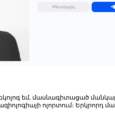
ЗԳրանցվել
նեկոլոգ եմ, մասնագիտացած մանկ
զիոլոգիայի ոլորտում։ Երկրորդ մ