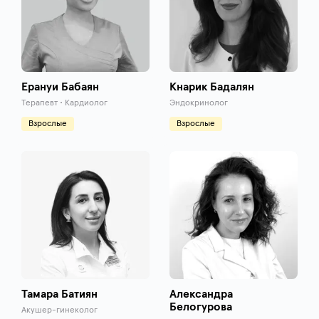
Ерануи Бабаян
Кнарик Бадалян
Терапевт • Кардиолог
Эндокринолог
Взрослые
Взрослые
Тамара Батиян
Александра
Белогурова
Акушер-гинеколог