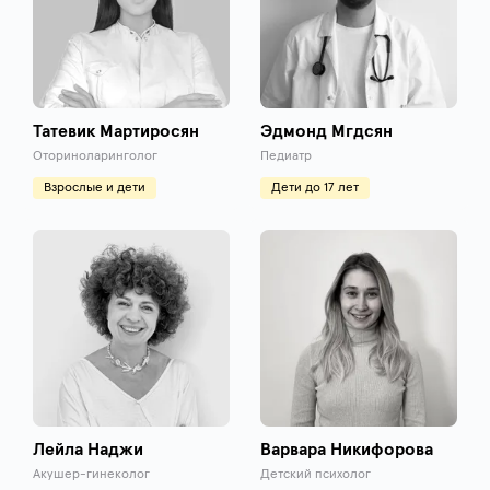
Татевик Мартиросян
Эдмонд Мгдсян
Оториноларинголог
Педиатр
Взрослые и дети
Дети до 17 лет
Лейла Наджи
Варвара Никифорова
Акушер-гинеколог
Детский психолог