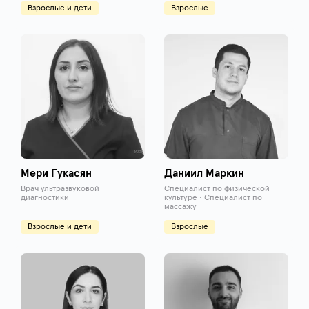
Взрослые и дети
Взрослые
Мери Гукасян
Даниил Маркин
Врач ультразвуковой
Cпециалист по физической
диагностики
культуре • Специалист по
массажу
Взрослые и дети
Взрослые