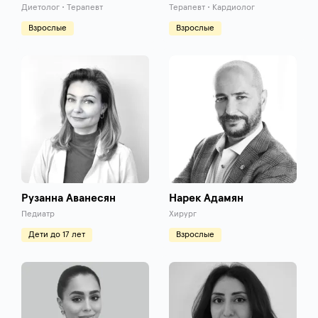
Диетолог • Терапевт
Терапевт • Кардиолог
Взрослые
Взрослые
Рузанна Аванесян
Нарек Адамян
Педиатр
Хирург
Дети до 17 лет
Взрослые