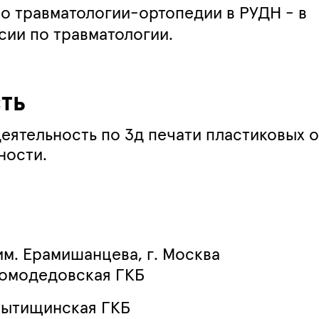
по травматологии-ортопедии в РУДН - в
ии по травматологии.
ть
ятельность по 3д печати пластиковых о
ности.
им. Ерамишанцева, г. Москва
Домодедовская ГКБ
Мытищинская ГКБ