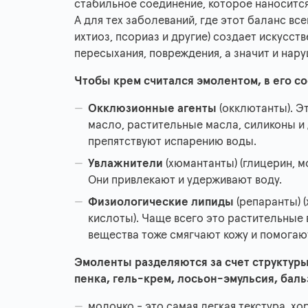
стабильное соединение, которое наносится
А для тех заболеваний, где этот баланс вс
ихтиоз, псориаз и другие) создает искусс
пересыхания, повреждения, а значит и на
Чтобы крем считался эмолентом, в его с
Окклюзионные агенты
(окклютанты). Э
масло, растительные масла, силиконы и 
препятствуют испарению воды.
Увлажнители
(хюмантанты) (глицерин, м
Они привлекают и удерживают воду.
Физиологические липиды
(репаранты) 
кислоты). Чаще всего это растительные 
вещества тоже смягчают кожу и помогаю
Эмоленты разделяются за счет структуры
пенка, гель-крем, лосьон-эмульсия, баль
молочко - это самая легкая текстура, х