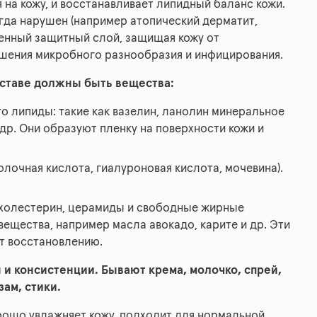
 на кожу, и восстанавливает липидный баланс кожи.
егда нарушен (например атопический дерматит,
твенный защитный слой, защищая кожу от
рушения микробного разнообразия и инфицирования.
оставе должны быть вещества:
то липиды: такие как вазелин, ланолин минеральное
др. Они образуют пленку на поверхности кожи и
олочная кислота, гиалуроновая кислота, мочевина).
(холестерин, церамиды и свободные жирные
вещества, например масла авокадо, карите и др. Эти
т восстановлению.
 и консистенции. Бывают крема, молочко, спрей,
зам, стики.
орошо увлажняет кожу, подходит для нормальной